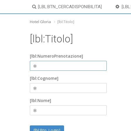
[LBL:BTN_CERCADISPONIBILITA]
[LBL
Hotel Gloria
[lbl:Titolo]
[lbl:Titolo]
[lbl:NumeroPrenotazione]
[lbl:Cognome]
[lbl:Nome]